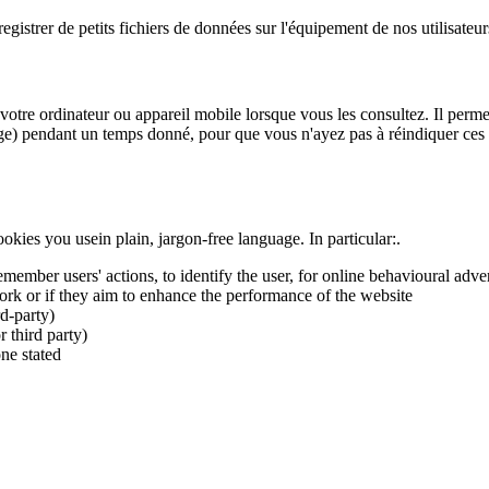
egistrer de petits fichiers de données sur l'équipement de nos utilisate
 votre ordinateur ou appareil mobile lorsque vous les consultez. Il perm
ichage) pendant un temps donné, pour que vous n'ayez pas à réindiquer ce
okies you usein plain, jargon-free language. In particular:.
member users' actions, to identify the user, for online behavioural adver
 work or if they aim to enhance the performance of the website
rd-party)
 third party)
one stated