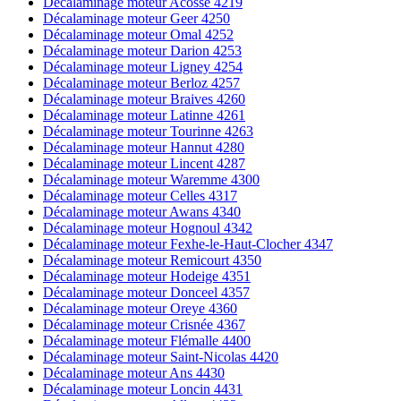
Décalaminage moteur Acosse 4219
Décalaminage moteur Geer 4250
Décalaminage moteur Omal 4252
Décalaminage moteur Darion 4253
Décalaminage moteur Ligney 4254
Décalaminage moteur Berloz 4257
Décalaminage moteur Braives 4260
Décalaminage moteur Latinne 4261
Décalaminage moteur Tourinne 4263
Décalaminage moteur Hannut 4280
Décalaminage moteur Lincent 4287
Décalaminage moteur Waremme 4300
Décalaminage moteur Celles 4317
Décalaminage moteur Awans 4340
Décalaminage moteur Hognoul 4342
Décalaminage moteur Fexhe-le-Haut-Clocher 4347
Décalaminage moteur Remicourt 4350
Décalaminage moteur Hodeige 4351
Décalaminage moteur Donceel 4357
Décalaminage moteur Oreye 4360
Décalaminage moteur Crisnée 4367
Décalaminage moteur Flémalle 4400
Décalaminage moteur Saint-Nicolas 4420
Décalaminage moteur Ans 4430
Décalaminage moteur Loncin 4431