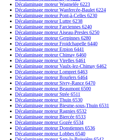
Décalaminage moteur Wagnelée 6223
Décalaminage moteur Wanfercée-Baulet 6224
Décalaminage moteur Pont-à-Celles 6230
Décalaminage moteur Luttre 6238
Décalaminage moteur Farciennes 6240
Décalaminage moteur Aiseau-Presles 6250
Décalaminage moteur Gerpinnes 6280
Décalaminage moteur Froidchapelle 6440
Décalaminage moteur Erpion 6441
Décalaminage moteur Chimay 6460
Décalaminage moteur Virelles 6461
Décalaminage moteur Vaulx-lez-Chimay 6462
Décalaminage moteur Lompret 6463
Décalaminage moteur Bourlers 6464
Décalaminage moteur Sivry-Rance 6470
Décalaminage moteur Beaumont 6500
Décalaminage moteur Strée 6511
Décalaminage moteur Thuin 6530
Décalaminage moteur Biesme-sous-Thuin 6531
Décalaminage moteur Ragnies 6532
Décalaminage moteur Biercée 6533
Décalaminage moteur Gozée 6534
Décalaminage moteur Donstiennes 6536
Décalaminage moteur Lobbes 6540
Décalaminage moteur Sars-la-Buissière 6542