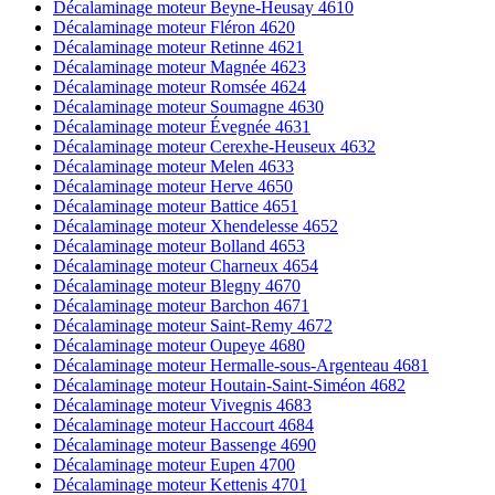
Décalaminage moteur Beyne-Heusay 4610
Décalaminage moteur Fléron 4620
Décalaminage moteur Retinne 4621
Décalaminage moteur Magnée 4623
Décalaminage moteur Romsée 4624
Décalaminage moteur Soumagne 4630
Décalaminage moteur Évegnée 4631
Décalaminage moteur Cerexhe-Heuseux 4632
Décalaminage moteur Melen 4633
Décalaminage moteur Herve 4650
Décalaminage moteur Battice 4651
Décalaminage moteur Xhendelesse 4652
Décalaminage moteur Bolland 4653
Décalaminage moteur Charneux 4654
Décalaminage moteur Blegny 4670
Décalaminage moteur Barchon 4671
Décalaminage moteur Saint-Remy 4672
Décalaminage moteur Oupeye 4680
Décalaminage moteur Hermalle-sous-Argenteau 4681
Décalaminage moteur Houtain-Saint-Siméon 4682
Décalaminage moteur Vivegnis 4683
Décalaminage moteur Haccourt 4684
Décalaminage moteur Bassenge 4690
Décalaminage moteur Eupen 4700
Décalaminage moteur Kettenis 4701