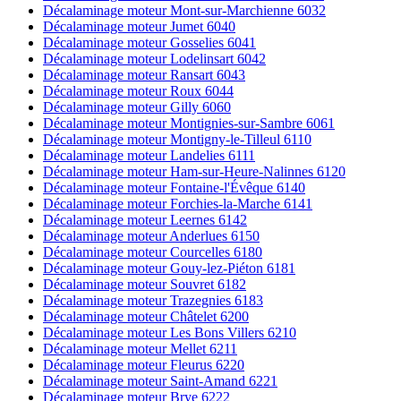
Décalaminage moteur Mont-sur-Marchienne 6032
Décalaminage moteur Jumet 6040
Décalaminage moteur Gosselies 6041
Décalaminage moteur Lodelinsart 6042
Décalaminage moteur Ransart 6043
Décalaminage moteur Roux 6044
Décalaminage moteur Gilly 6060
Décalaminage moteur Montignies-sur-Sambre 6061
Décalaminage moteur Montigny-le-Tilleul 6110
Décalaminage moteur Landelies 6111
Décalaminage moteur Ham-sur-Heure-Nalinnes 6120
Décalaminage moteur Fontaine-l'Évêque 6140
Décalaminage moteur Forchies-la-Marche 6141
Décalaminage moteur Leernes 6142
Décalaminage moteur Anderlues 6150
Décalaminage moteur Courcelles 6180
Décalaminage moteur Gouy-lez-Piéton 6181
Décalaminage moteur Souvret 6182
Décalaminage moteur Trazegnies 6183
Décalaminage moteur Châtelet 6200
Décalaminage moteur Les Bons Villers 6210
Décalaminage moteur Mellet 6211
Décalaminage moteur Fleurus 6220
Décalaminage moteur Saint-Amand 6221
Décalaminage moteur Brye 6222