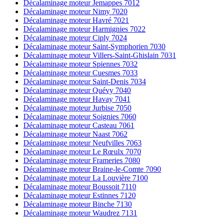
Décalaminage moteur Jemappes 7012
Décalaminage moteur Nimy 7020
Décalaminage moteur Havré 7021
Décalaminage moteur Harmignies 7022
Décalaminage moteur Ciply 7024
Décalaminage moteur Saint-Symphorien 7030
Décalaminage moteur Villers-Saint-Ghislain 7031
Décalaminage moteur Spiennes 7032
Décalaminage moteur Cuesmes 7033
Décalaminage moteur Saint-Denis 7034
Décalaminage moteur Quévy 7040
Décalaminage moteur Havay 7041
Décalaminage moteur Jurbise 7050
Décalaminage moteur Soignies 7060
Décalaminage moteur Casteau 7061
Décalaminage moteur Naast 7062
Décalaminage moteur Neufvilles 7063
Décalaminage moteur Le Rœulx 7070
Décalaminage moteur Frameries 7080
Décalaminage moteur Braine-le-Comte 7090
Décalaminage moteur La Louvière 7100
Décalaminage moteur Boussoit 7110
Décalaminage moteur Estinnes 7120
Décalaminage moteur Binche 7130
Décalaminage moteur Waudrez 7131