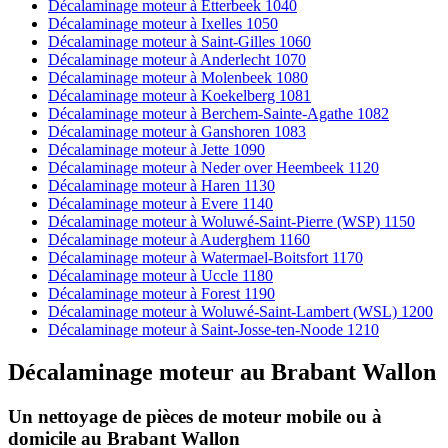
Décalaminage moteur à Etterbeek 1040
Décalaminage moteur à Ixelles 1050
Décalaminage moteur à Saint-Gilles 1060
Décalaminage moteur à Anderlecht 1070
Décalaminage moteur à Molenbeek 1080
Décalaminage moteur à Koekelberg 1081
Décalaminage moteur à Berchem-Sainte-Agathe 1082
Décalaminage moteur à Ganshoren 1083
Décalaminage moteur à Jette 1090
Décalaminage moteur à Neder over Heembeek 1120
Décalaminage moteur à Haren 1130
Décalaminage moteur à Evere 1140
Décalaminage moteur à Woluwé-Saint-Pierre (WSP) 1150
Décalaminage moteur à Auderghem 1160
Décalaminage moteur à Watermael-Boitsfort 1170
Décalaminage moteur à Uccle 1180
Décalaminage moteur à Forest 1190
Décalaminage moteur à Woluwé-Saint-Lambert (WSL) 1200
Décalaminage moteur à Saint-Josse-ten-Noode 1210
Décalaminage moteur
au
Brabant Wallon
Un nettoyage de pièces de moteur
mobile
ou à
domicile
au Brabant Wallon