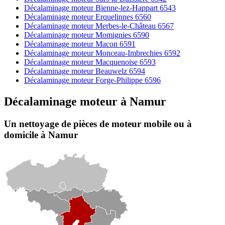
Décalaminage moteur Bienne-lez-Happart 6543
Décalaminage moteur Erquelinnes 6560
Décalaminage moteur Merbes-le-Château 6567
Décalaminage moteur Momignies 6590
Décalaminage moteur Macon 6591
Décalaminage moteur Monceau-Imbrechies 6592
Décalaminage moteur Macquenoise 6593
Décalaminage moteur Beauwelz 6594
Décalaminage moteur Forge-Philippe 6596
Décalaminage moteur
à
Namur
Un nettoyage de pièces de moteur
mobile
ou à
domicile
à Namur