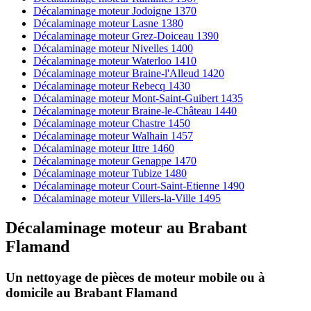
Décalaminage moteur Jodoigne 1370
Décalaminage moteur Lasne 1380
Décalaminage moteur Grez-Doiceau 1390
Décalaminage moteur Nivelles 1400
Décalaminage moteur Waterloo 1410
Décalaminage moteur Braine-l'Alleud 1420
Décalaminage moteur Rebecq 1430
Décalaminage moteur Mont-Saint-Guibert 1435
Décalaminage moteur Braine-le-Château 1440
Décalaminage moteur Chastre 1450
Décalaminage moteur Walhain 1457
Décalaminage moteur Ittre 1460
Décalaminage moteur Genappe 1470
Décalaminage moteur Tubize 1480
Décalaminage moteur Court-Saint-Etienne 1490
Décalaminage moteur Villers-la-Ville 1495
Décalaminage moteur
au
Brabant
Flamand
Un nettoyage de pièces de moteur
mobile
ou à
domicile
au Brabant Flamand