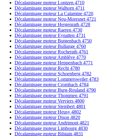
Décalaminage moteur Lontzen 4710
Décalaminage moteur Walhorn 4711
Décalaminage moteur La Calamine 4720
Décalaminage moteur Neu-Moresnet 4721
Décalaminage moteur Hergenrath 4728
Décalaminage moteur Raeren 4730
Décalaminage moteur Eynatten 4731
Décalaminage moteur Butgenbach 4750
Décalaminage moteur Bullange 4760
Décalaminage moteur Rocherath 4761
Décalaminage moteur Amblève 4770
Décalaminage moteur Heppenbach 4771
Décalaminage moteur Recht 4780
Décalaminage moteur Schoenberg 4782
Décalaminage moteur Lommersweiler 4783
Décalaminage moteur Crombach 4784
Décalaminage moteur Burg-Reuland 4790
Décalaminage moteur Thommen 4791
Décalaminage moteur Verviers 4800
Décalaminage moteur Stembert 4801
Décalaminage moteur Heusy 4802
Décalaminage moteur Dison 4820
Décalaminage moteur Andrimont 4821
Décalaminage moteur Limbourg 4830
Décalaminage moteur Bilstain 4831