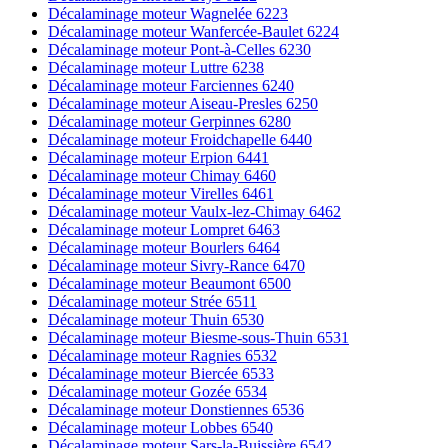
Décalaminage moteur Wagnelée 6223
Décalaminage moteur Wanfercée-Baulet 6224
Décalaminage moteur Pont-à-Celles 6230
Décalaminage moteur Luttre 6238
Décalaminage moteur Farciennes 6240
Décalaminage moteur Aiseau-Presles 6250
Décalaminage moteur Gerpinnes 6280
Décalaminage moteur Froidchapelle 6440
Décalaminage moteur Erpion 6441
Décalaminage moteur Chimay 6460
Décalaminage moteur Virelles 6461
Décalaminage moteur Vaulx-lez-Chimay 6462
Décalaminage moteur Lompret 6463
Décalaminage moteur Bourlers 6464
Décalaminage moteur Sivry-Rance 6470
Décalaminage moteur Beaumont 6500
Décalaminage moteur Strée 6511
Décalaminage moteur Thuin 6530
Décalaminage moteur Biesme-sous-Thuin 6531
Décalaminage moteur Ragnies 6532
Décalaminage moteur Biercée 6533
Décalaminage moteur Gozée 6534
Décalaminage moteur Donstiennes 6536
Décalaminage moteur Lobbes 6540
Décalaminage moteur Sars-la-Buissière 6542