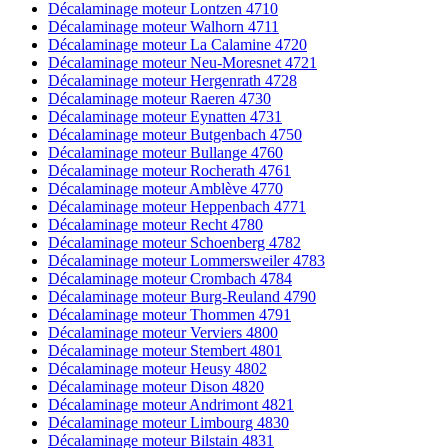
Décalaminage moteur Lontzen 4710
Décalaminage moteur Walhorn 4711
Décalaminage moteur La Calamine 4720
Décalaminage moteur Neu-Moresnet 4721
Décalaminage moteur Hergenrath 4728
Décalaminage moteur Raeren 4730
Décalaminage moteur Eynatten 4731
Décalaminage moteur Butgenbach 4750
Décalaminage moteur Bullange 4760
Décalaminage moteur Rocherath 4761
Décalaminage moteur Amblève 4770
Décalaminage moteur Heppenbach 4771
Décalaminage moteur Recht 4780
Décalaminage moteur Schoenberg 4782
Décalaminage moteur Lommersweiler 4783
Décalaminage moteur Crombach 4784
Décalaminage moteur Burg-Reuland 4790
Décalaminage moteur Thommen 4791
Décalaminage moteur Verviers 4800
Décalaminage moteur Stembert 4801
Décalaminage moteur Heusy 4802
Décalaminage moteur Dison 4820
Décalaminage moteur Andrimont 4821
Décalaminage moteur Limbourg 4830
Décalaminage moteur Bilstain 4831