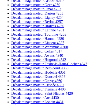
Décalaminage moteur Acosse 4219
Décalaminage moteur Geer 4250
Décalaminage moteur Omal 4252
Décalaminage moteur Darion 4253
Décalaminage moteur Ligney 4254
Décalaminage moteur Berloz 4257
Décalaminage moteur Braives 4260
Décalaminage moteur Latinne 4261
Décalaminage moteur Tourinne 4263
Décalaminage moteur Hannut 4280
Décalaminage moteur Lincent 4287
Décalaminage moteur Waremme 4300
Décalaminage moteur Celles 4317
Décalaminage moteur Awans 4340
Décalaminage moteur Hognoul 4342
Décalaminage moteur Fexhe-le-Haut-Clocher 4347
Décalaminage moteur Remicourt 4350
Décalaminage moteur Hodeige 4351
Décalaminage moteur Donceel 4357
Décalaminage moteur Oreye 4360
Décalaminage moteur Crisnée 4367
Décalaminage moteur Flémalle 4400
Décalaminage moteur Saint-Nicolas 4420
Décalaminage moteur Ans 4430
Décalaminage moteur Loncin 4431