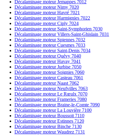
Décalaminage moteur Jemappes 7012
Décalaminage moteur Nimy 7020
Décalaminage moteur Havré 7021
Décalaminage moteur Harmignies 7022
Décalaminage moteur Ciply 7024
Décalaminage moteur Saint-Symphorien 7030
Décalaminage moteur Villers-Saint-Ghislain 7031
Décalaminage moteur Spiennes 7032
Décalaminage moteur Cuesmes 7033
Décalaminage moteur Saint-Denis 7034
Décalaminage moteur Quévy 7040
Décalaminage moteur Havay 7041
Décalaminage moteur Jurbise 7050
Décalaminage moteur Soignies 7060
Décalaminage moteur Casteau 7061
Décalaminage moteur Naast 7062
Décalaminage moteur Neufvilles 7063
Décalaminage moteur Le Rœulx 7070
Décalaminage moteur Frameries 7080
Décalaminage moteur Braine-le-Comte 7090
Décalaminage moteur La Louvière 7100
Décalaminage moteur Boussoit 7110
Décalaminage moteur Estinnes 7120
Décalaminage moteur Binche 7130
Décalaminage moteur Waudrez 7131