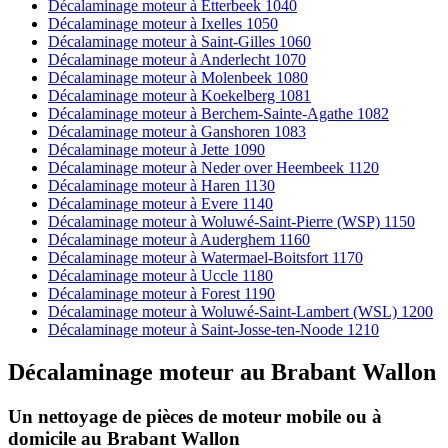
Décalaminage moteur à Etterbeek 1040
Décalaminage moteur à Ixelles 1050
Décalaminage moteur à Saint-Gilles 1060
Décalaminage moteur à Anderlecht 1070
Décalaminage moteur à Molenbeek 1080
Décalaminage moteur à Koekelberg 1081
Décalaminage moteur à Berchem-Sainte-Agathe 1082
Décalaminage moteur à Ganshoren 1083
Décalaminage moteur à Jette 1090
Décalaminage moteur à Neder over Heembeek 1120
Décalaminage moteur à Haren 1130
Décalaminage moteur à Evere 1140
Décalaminage moteur à Woluwé-Saint-Pierre (WSP) 1150
Décalaminage moteur à Auderghem 1160
Décalaminage moteur à Watermael-Boitsfort 1170
Décalaminage moteur à Uccle 1180
Décalaminage moteur à Forest 1190
Décalaminage moteur à Woluwé-Saint-Lambert (WSL) 1200
Décalaminage moteur à Saint-Josse-ten-Noode 1210
Décalaminage moteur
au
Brabant Wallon
Un nettoyage de pièces de moteur
mobile
ou à
domicile
au Brabant Wallon