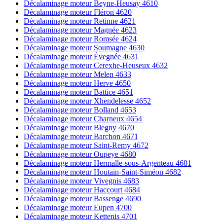
Décalaminage moteur Beyne-Heusay 4610
Décalaminage moteur Fléron 4620
Décalaminage moteur Retinne 4621
Décalaminage moteur Magnée 4623
Décalaminage moteur Romsée 4624
Décalaminage moteur Soumagne 4630
Décalaminage moteur Évegnée 4631
Décalaminage moteur Cerexhe-Heuseux 4632
Décalaminage moteur Melen 4633
Décalaminage moteur Herve 4650
Décalaminage moteur Battice 4651
Décalaminage moteur Xhendelesse 4652
Décalaminage moteur Bolland 4653
Décalaminage moteur Charneux 4654
Décalaminage moteur Blegny 4670
Décalaminage moteur Barchon 4671
Décalaminage moteur Saint-Remy 4672
Décalaminage moteur Oupeye 4680
Décalaminage moteur Hermalle-sous-Argenteau 4681
Décalaminage moteur Houtain-Saint-Siméon 4682
Décalaminage moteur Vivegnis 4683
Décalaminage moteur Haccourt 4684
Décalaminage moteur Bassenge 4690
Décalaminage moteur Eupen 4700
Décalaminage moteur Kettenis 4701