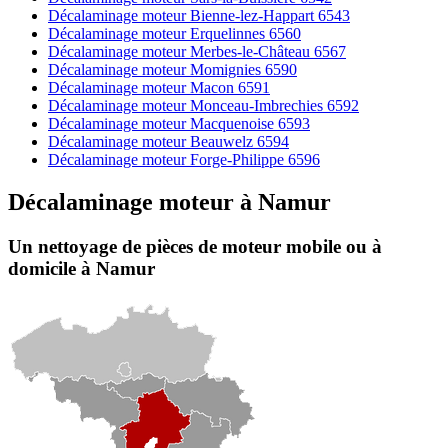
Décalaminage moteur Bienne-lez-Happart 6543
Décalaminage moteur Erquelinnes 6560
Décalaminage moteur Merbes-le-Château 6567
Décalaminage moteur Momignies 6590
Décalaminage moteur Macon 6591
Décalaminage moteur Monceau-Imbrechies 6592
Décalaminage moteur Macquenoise 6593
Décalaminage moteur Beauwelz 6594
Décalaminage moteur Forge-Philippe 6596
Décalaminage moteur
à
Namur
Un nettoyage de pièces de moteur
mobile
ou à
domicile
à Namur