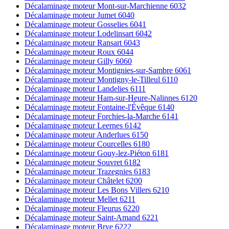
Décalaminage moteur Mont-sur-Marchienne 6032
Décalaminage moteur Jumet 6040
Décalaminage moteur Gosselies 6041
Décalaminage moteur Lodelinsart 6042
Décalaminage moteur Ransart 6043
Décalaminage moteur Roux 6044
Décalaminage moteur Gilly 6060
Décalaminage moteur Montignies-sur-Sambre 6061
Décalaminage moteur Montigny-le-Tilleul 6110
Décalaminage moteur Landelies 6111
Décalaminage moteur Ham-sur-Heure-Nalinnes 6120
Décalaminage moteur Fontaine-l'Évêque 6140
Décalaminage moteur Forchies-la-Marche 6141
Décalaminage moteur Leernes 6142
Décalaminage moteur Anderlues 6150
Décalaminage moteur Courcelles 6180
Décalaminage moteur Gouy-lez-Piéton 6181
Décalaminage moteur Souvret 6182
Décalaminage moteur Trazegnies 6183
Décalaminage moteur Châtelet 6200
Décalaminage moteur Les Bons Villers 6210
Décalaminage moteur Mellet 6211
Décalaminage moteur Fleurus 6220
Décalaminage moteur Saint-Amand 6221
Décalaminage moteur Brye 6222