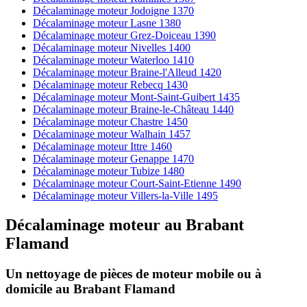
Décalaminage moteur Jodoigne 1370
Décalaminage moteur Lasne 1380
Décalaminage moteur Grez-Doiceau 1390
Décalaminage moteur Nivelles 1400
Décalaminage moteur Waterloo 1410
Décalaminage moteur Braine-l'Alleud 1420
Décalaminage moteur Rebecq 1430
Décalaminage moteur Mont-Saint-Guibert 1435
Décalaminage moteur Braine-le-Château 1440
Décalaminage moteur Chastre 1450
Décalaminage moteur Walhain 1457
Décalaminage moteur Ittre 1460
Décalaminage moteur Genappe 1470
Décalaminage moteur Tubize 1480
Décalaminage moteur Court-Saint-Etienne 1490
Décalaminage moteur Villers-la-Ville 1495
Décalaminage moteur
au
Brabant
Flamand
Un nettoyage de pièces de moteur
mobile
ou à
domicile
au Brabant Flamand