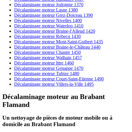
Décalaminage moteur Jodoigne 1370
Décalaminage moteur Lasne 1380
Décalaminage moteur Grez-Doiceau 1390
Décalaminage moteur Nivelles 1400
Décalaminage moteur Waterloo 1410
Décalaminage moteur Braine-l'Alleud 1420
Décalaminage moteur Rebecq 1430
Décalaminage moteur Mont-Saint-Guibert 1435
Décalaminage moteur Braine-le-Château 1440
Décalaminage moteur Chastre 1450
Décalaminage moteur Walhain 1457
Décalaminage moteur Ittre 1460
Décalaminage moteur Genappe 1470
Décalaminage moteur Tubize 1480
Décalaminage moteur Court-Saint-Etienne 1490
Décalaminage moteur Villers-la-Ville 1495
Décalaminage moteur
au
Brabant
Flamand
Un nettoyage de pièces de moteur
mobile
ou à
domicile
au Brabant Flamand