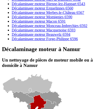
Décalaminage moteur Bienne-lez-Happart 6543
Décalaminage moteur Erquelinnes 6560
Décalaminage moteur Merbes-le-Château 6567
Décalaminage moteur Momignies 6590
Décalaminage moteur Macon 6591
Décalaminage moteur Monceau-Imbrechies 6592
Décalaminage moteur Macquenoise 6593
Décalaminage moteur Beauwelz 6594
Décalaminage moteur Forge-Philippe 6596
Décalaminage moteur
à
Namur
Un nettoyage de pièces de moteur
mobile
ou à
domicile
à Namur