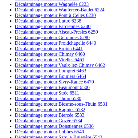
Décalaminage moteur Wagnelée 6223
Décalaminage moteur Wanfercée-Baulet 6224
Décalaminage moteur Pont-à-Celles 6230
Décalaminage moteur Luttre 6238
Décalaminage moteur Farciennes 6240
Décalaminage moteur Aiseau-Presles 6250
Décalaminage moteur Gerpinnes 6280
Décalaminage moteur Froidchapelle 6440
Décalaminage moteur Erpion 6441
Décalaminage moteur Chimay 6460
Décalaminage moteur Virelles 6461
Décalaminage moteur Vaulx-lez-Chimay 6462
Décalaminage moteur Lompret 6463
Décalaminage moteur Bourlers 6464
Décalaminage moteur Sivry-Rance 6470
Décalaminage moteur Beaumont 6500
Décalaminage moteur Strée 6511
Décalaminage moteur Thuin 6530
Décalaminage moteur Biesme-sous-Thuin 6531
Décalaminage moteur Ragnies 6532
Décalaminage moteur Biercée 6533
Décalaminage moteur Gozée 6534
Décalaminage moteur Donstiennes 6536
Décalaminage moteur Lobbes 6540
Décalaminage moteur Sars-la-Buissière 6542