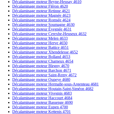
Décalaminage moteur Beyne-Heusay 4610
Décalaminage moteur Fléron 4620
Décalaminage moteur Retinne 4621
Décalaminage moteur Magnée 4623
Décalaminage moteur Romsée 4624
Décalaminage moteur Soumagne 4630
Décalaminage moteur Évegnée 4631
Décalaminage moteur Cerexhe-Heuseux 4632
Décalaminage moteur Melen 4633
Décalaminage moteur Herve 4650
Décalaminage moteur Battice 4651
Décalaminage moteur Xhendelesse 4652
Décalaminage moteur Bolland 4653
Décalaminage moteur Charneux 4654
Décalaminage moteur Blegny 4670
Décalaminage moteur Barchon 4671
Décalaminage moteur Saint-Remy 4672
Décalaminage moteur Oupeye 4680
Décalaminage moteur Hermalle-sous-Argenteau 4681
Décalaminage moteur Houtain-Saint-Siméon 4682
Décalaminage moteur Vivegnis 4683
Décalaminage moteur Haccourt 4684
Décalaminage moteur Bassenge 4690
Décalaminage moteur Eupen 4700
Décalaminage moteur Kettenis 4701