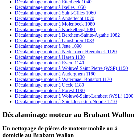
Décalaminage moteur à Etterbeek 1040
Décalaminage moteur à Ixelles 1050
Décalaminage moteur à Saint-Gilles 1060
Décalaminage moteur à Anderlecht 1070
Décalaminage moteur à Molenbeek 1080
Décalaminage moteur à Koekelberg 1081
Décalaminage moteur à Berchem-Sainte-Agathe 1082
Décalaminage moteur à Ganshoren 1083
Décalaminage moteur à Jette 1090
Décalaminage moteur à Neder over Heembeek 1120
Décalaminage moteur à Haren 1130
Décalaminage moteur à Evere 1140
Décalaminage moteur à Woluwé-Saint-Pierre (WSP) 1150
Décalaminage moteur à Auderghem 1160
Décalaminage moteur à Watermael-Boitsfort 1170
Décalaminage moteur à Uccle 1180
Décalaminage moteur à Forest 1190
Décalaminage moteur à Woluwé-Saint-Lambert (WSL) 1200
Décalaminage moteur à Saint-Josse-ten-Noode 1210
Décalaminage moteur
au
Brabant Wallon
Un nettoyage de pièces de moteur
mobile
ou à
domicile
au Brabant Wallon