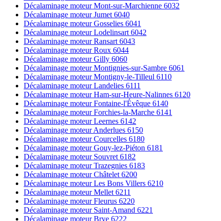
Décalaminage moteur Mont-sur-Marchienne 6032
Décalaminage moteur Jumet 6040
Décalaminage moteur Gosselies 6041
Décalaminage moteur Lodelinsart 6042
Décalaminage moteur Ransart 6043
Décalaminage moteur Roux 6044
Décalaminage moteur Gilly 6060
Décalaminage moteur Montignies-sur-Sambre 6061
Décalaminage moteur Montigny-le-Tilleul 6110
Décalaminage moteur Landelies 6111
Décalaminage moteur Ham-sur-Heure-Nalinnes 6120
Décalaminage moteur Fontaine-l'Évêque 6140
Décalaminage moteur Forchies-la-Marche 6141
Décalaminage moteur Leernes 6142
Décalaminage moteur Anderlues 6150
Décalaminage moteur Courcelles 6180
Décalaminage moteur Gouy-lez-Piéton 6181
Décalaminage moteur Souvret 6182
Décalaminage moteur Trazegnies 6183
Décalaminage moteur Châtelet 6200
Décalaminage moteur Les Bons Villers 6210
Décalaminage moteur Mellet 6211
Décalaminage moteur Fleurus 6220
Décalaminage moteur Saint-Amand 6221
Décalaminage moteur Brye 6222