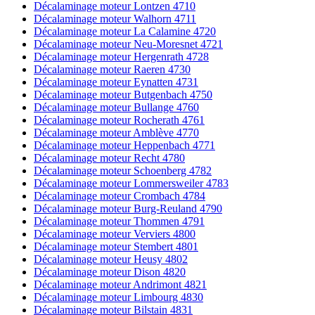
Décalaminage moteur Lontzen 4710
Décalaminage moteur Walhorn 4711
Décalaminage moteur La Calamine 4720
Décalaminage moteur Neu-Moresnet 4721
Décalaminage moteur Hergenrath 4728
Décalaminage moteur Raeren 4730
Décalaminage moteur Eynatten 4731
Décalaminage moteur Butgenbach 4750
Décalaminage moteur Bullange 4760
Décalaminage moteur Rocherath 4761
Décalaminage moteur Amblève 4770
Décalaminage moteur Heppenbach 4771
Décalaminage moteur Recht 4780
Décalaminage moteur Schoenberg 4782
Décalaminage moteur Lommersweiler 4783
Décalaminage moteur Crombach 4784
Décalaminage moteur Burg-Reuland 4790
Décalaminage moteur Thommen 4791
Décalaminage moteur Verviers 4800
Décalaminage moteur Stembert 4801
Décalaminage moteur Heusy 4802
Décalaminage moteur Dison 4820
Décalaminage moteur Andrimont 4821
Décalaminage moteur Limbourg 4830
Décalaminage moteur Bilstain 4831