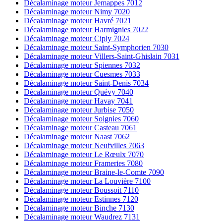
Décalaminage moteur Jemappes 7012
Décalaminage moteur Nimy 7020
Décalaminage moteur Havré 7021
Décalaminage moteur Harmignies 7022
Décalaminage moteur Ciply 7024
Décalaminage moteur Saint-Symphorien 7030
Décalaminage moteur Villers-Saint-Ghislain 7031
Décalaminage moteur Spiennes 7032
Décalaminage moteur Cuesmes 7033
Décalaminage moteur Saint-Denis 7034
Décalaminage moteur Quévy 7040
Décalaminage moteur Havay 7041
Décalaminage moteur Jurbise 7050
Décalaminage moteur Soignies 7060
Décalaminage moteur Casteau 7061
Décalaminage moteur Naast 7062
Décalaminage moteur Neufvilles 7063
Décalaminage moteur Le Rœulx 7070
Décalaminage moteur Frameries 7080
Décalaminage moteur Braine-le-Comte 7090
Décalaminage moteur La Louvière 7100
Décalaminage moteur Boussoit 7110
Décalaminage moteur Estinnes 7120
Décalaminage moteur Binche 7130
Décalaminage moteur Waudrez 7131