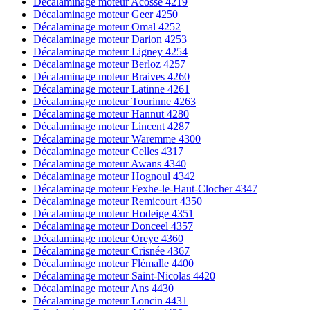
Décalaminage moteur Acosse 4219
Décalaminage moteur Geer 4250
Décalaminage moteur Omal 4252
Décalaminage moteur Darion 4253
Décalaminage moteur Ligney 4254
Décalaminage moteur Berloz 4257
Décalaminage moteur Braives 4260
Décalaminage moteur Latinne 4261
Décalaminage moteur Tourinne 4263
Décalaminage moteur Hannut 4280
Décalaminage moteur Lincent 4287
Décalaminage moteur Waremme 4300
Décalaminage moteur Celles 4317
Décalaminage moteur Awans 4340
Décalaminage moteur Hognoul 4342
Décalaminage moteur Fexhe-le-Haut-Clocher 4347
Décalaminage moteur Remicourt 4350
Décalaminage moteur Hodeige 4351
Décalaminage moteur Donceel 4357
Décalaminage moteur Oreye 4360
Décalaminage moteur Crisnée 4367
Décalaminage moteur Flémalle 4400
Décalaminage moteur Saint-Nicolas 4420
Décalaminage moteur Ans 4430
Décalaminage moteur Loncin 4431