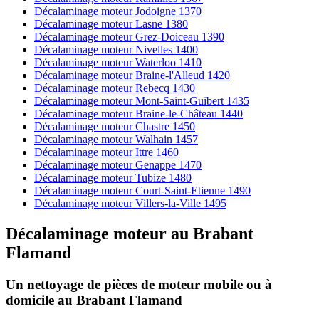
Décalaminage moteur Jodoigne 1370
Décalaminage moteur Lasne 1380
Décalaminage moteur Grez-Doiceau 1390
Décalaminage moteur Nivelles 1400
Décalaminage moteur Waterloo 1410
Décalaminage moteur Braine-l'Alleud 1420
Décalaminage moteur Rebecq 1430
Décalaminage moteur Mont-Saint-Guibert 1435
Décalaminage moteur Braine-le-Château 1440
Décalaminage moteur Chastre 1450
Décalaminage moteur Walhain 1457
Décalaminage moteur Ittre 1460
Décalaminage moteur Genappe 1470
Décalaminage moteur Tubize 1480
Décalaminage moteur Court-Saint-Etienne 1490
Décalaminage moteur Villers-la-Ville 1495
Décalaminage moteur
au
Brabant
Flamand
Un nettoyage de pièces de moteur
mobile
ou à
domicile
au Brabant Flamand