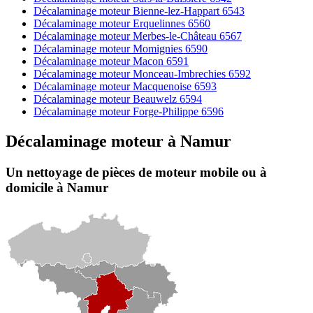
Décalaminage moteur Bienne-lez-Happart 6543
Décalaminage moteur Erquelinnes 6560
Décalaminage moteur Merbes-le-Château 6567
Décalaminage moteur Momignies 6590
Décalaminage moteur Macon 6591
Décalaminage moteur Monceau-Imbrechies 6592
Décalaminage moteur Macquenoise 6593
Décalaminage moteur Beauwelz 6594
Décalaminage moteur Forge-Philippe 6596
Décalaminage moteur
à
Namur
Un nettoyage de pièces de moteur
mobile
ou à
domicile
à Namur