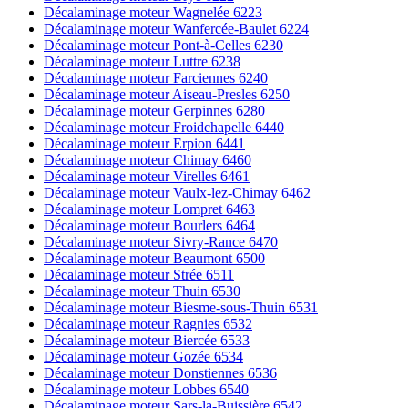
Décalaminage moteur Wagnelée 6223
Décalaminage moteur Wanfercée-Baulet 6224
Décalaminage moteur Pont-à-Celles 6230
Décalaminage moteur Luttre 6238
Décalaminage moteur Farciennes 6240
Décalaminage moteur Aiseau-Presles 6250
Décalaminage moteur Gerpinnes 6280
Décalaminage moteur Froidchapelle 6440
Décalaminage moteur Erpion 6441
Décalaminage moteur Chimay 6460
Décalaminage moteur Virelles 6461
Décalaminage moteur Vaulx-lez-Chimay 6462
Décalaminage moteur Lompret 6463
Décalaminage moteur Bourlers 6464
Décalaminage moteur Sivry-Rance 6470
Décalaminage moteur Beaumont 6500
Décalaminage moteur Strée 6511
Décalaminage moteur Thuin 6530
Décalaminage moteur Biesme-sous-Thuin 6531
Décalaminage moteur Ragnies 6532
Décalaminage moteur Biercée 6533
Décalaminage moteur Gozée 6534
Décalaminage moteur Donstiennes 6536
Décalaminage moteur Lobbes 6540
Décalaminage moteur Sars-la-Buissière 6542