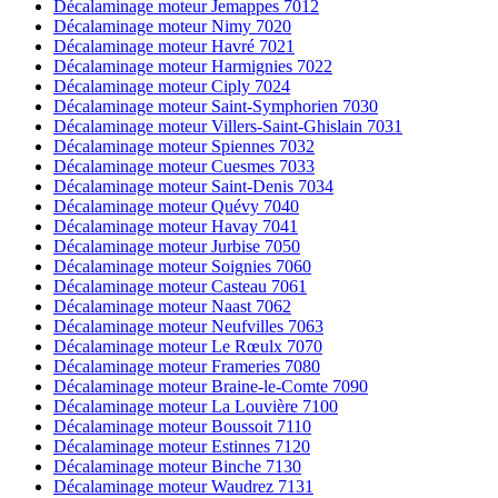
Décalaminage moteur Jemappes 7012
Décalaminage moteur Nimy 7020
Décalaminage moteur Havré 7021
Décalaminage moteur Harmignies 7022
Décalaminage moteur Ciply 7024
Décalaminage moteur Saint-Symphorien 7030
Décalaminage moteur Villers-Saint-Ghislain 7031
Décalaminage moteur Spiennes 7032
Décalaminage moteur Cuesmes 7033
Décalaminage moteur Saint-Denis 7034
Décalaminage moteur Quévy 7040
Décalaminage moteur Havay 7041
Décalaminage moteur Jurbise 7050
Décalaminage moteur Soignies 7060
Décalaminage moteur Casteau 7061
Décalaminage moteur Naast 7062
Décalaminage moteur Neufvilles 7063
Décalaminage moteur Le Rœulx 7070
Décalaminage moteur Frameries 7080
Décalaminage moteur Braine-le-Comte 7090
Décalaminage moteur La Louvière 7100
Décalaminage moteur Boussoit 7110
Décalaminage moteur Estinnes 7120
Décalaminage moteur Binche 7130
Décalaminage moteur Waudrez 7131