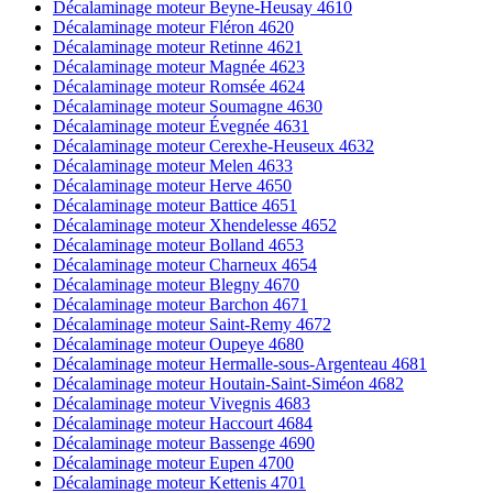
Décalaminage moteur Beyne-Heusay 4610
Décalaminage moteur Fléron 4620
Décalaminage moteur Retinne 4621
Décalaminage moteur Magnée 4623
Décalaminage moteur Romsée 4624
Décalaminage moteur Soumagne 4630
Décalaminage moteur Évegnée 4631
Décalaminage moteur Cerexhe-Heuseux 4632
Décalaminage moteur Melen 4633
Décalaminage moteur Herve 4650
Décalaminage moteur Battice 4651
Décalaminage moteur Xhendelesse 4652
Décalaminage moteur Bolland 4653
Décalaminage moteur Charneux 4654
Décalaminage moteur Blegny 4670
Décalaminage moteur Barchon 4671
Décalaminage moteur Saint-Remy 4672
Décalaminage moteur Oupeye 4680
Décalaminage moteur Hermalle-sous-Argenteau 4681
Décalaminage moteur Houtain-Saint-Siméon 4682
Décalaminage moteur Vivegnis 4683
Décalaminage moteur Haccourt 4684
Décalaminage moteur Bassenge 4690
Décalaminage moteur Eupen 4700
Décalaminage moteur Kettenis 4701