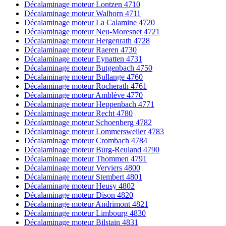
Décalaminage moteur Lontzen 4710
Décalaminage moteur Walhorn 4711
Décalaminage moteur La Calamine 4720
Décalaminage moteur Neu-Moresnet 4721
Décalaminage moteur Hergenrath 4728
Décalaminage moteur Raeren 4730
Décalaminage moteur Eynatten 4731
Décalaminage moteur Butgenbach 4750
Décalaminage moteur Bullange 4760
Décalaminage moteur Rocherath 4761
Décalaminage moteur Amblève 4770
Décalaminage moteur Heppenbach 4771
Décalaminage moteur Recht 4780
Décalaminage moteur Schoenberg 4782
Décalaminage moteur Lommersweiler 4783
Décalaminage moteur Crombach 4784
Décalaminage moteur Burg-Reuland 4790
Décalaminage moteur Thommen 4791
Décalaminage moteur Verviers 4800
Décalaminage moteur Stembert 4801
Décalaminage moteur Heusy 4802
Décalaminage moteur Dison 4820
Décalaminage moteur Andrimont 4821
Décalaminage moteur Limbourg 4830
Décalaminage moteur Bilstain 4831