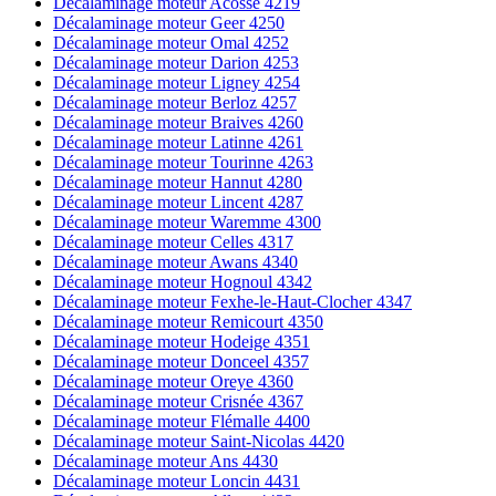
Décalaminage moteur Acosse 4219
Décalaminage moteur Geer 4250
Décalaminage moteur Omal 4252
Décalaminage moteur Darion 4253
Décalaminage moteur Ligney 4254
Décalaminage moteur Berloz 4257
Décalaminage moteur Braives 4260
Décalaminage moteur Latinne 4261
Décalaminage moteur Tourinne 4263
Décalaminage moteur Hannut 4280
Décalaminage moteur Lincent 4287
Décalaminage moteur Waremme 4300
Décalaminage moteur Celles 4317
Décalaminage moteur Awans 4340
Décalaminage moteur Hognoul 4342
Décalaminage moteur Fexhe-le-Haut-Clocher 4347
Décalaminage moteur Remicourt 4350
Décalaminage moteur Hodeige 4351
Décalaminage moteur Donceel 4357
Décalaminage moteur Oreye 4360
Décalaminage moteur Crisnée 4367
Décalaminage moteur Flémalle 4400
Décalaminage moteur Saint-Nicolas 4420
Décalaminage moteur Ans 4430
Décalaminage moteur Loncin 4431