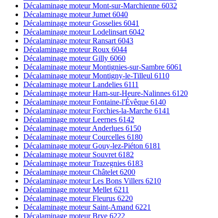
Décalaminage moteur Mont-sur-Marchienne 6032
Décalaminage moteur Jumet 6040
Décalaminage moteur Gosselies 6041
Décalaminage moteur Lodelinsart 6042
Décalaminage moteur Ransart 6043
Décalaminage moteur Roux 6044
Décalaminage moteur Gilly 6060
Décalaminage moteur Montignies-sur-Sambre 6061
Décalaminage moteur Montigny-le-Tilleul 6110
Décalaminage moteur Landelies 6111
Décalaminage moteur Ham-sur-Heure-Nalinnes 6120
Décalaminage moteur Fontaine-l'Évêque 6140
Décalaminage moteur Forchies-la-Marche 6141
Décalaminage moteur Leernes 6142
Décalaminage moteur Anderlues 6150
Décalaminage moteur Courcelles 6180
Décalaminage moteur Gouy-lez-Piéton 6181
Décalaminage moteur Souvret 6182
Décalaminage moteur Trazegnies 6183
Décalaminage moteur Châtelet 6200
Décalaminage moteur Les Bons Villers 6210
Décalaminage moteur Mellet 6211
Décalaminage moteur Fleurus 6220
Décalaminage moteur Saint-Amand 6221
Décalaminage moteur Brye 6222