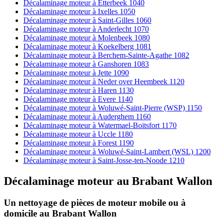
Décalaminage moteur à Etterbeek 1040
Décalaminage moteur à Ixelles 1050
Décalaminage moteur à Saint-Gilles 1060
Décalaminage moteur à Anderlecht 1070
Décalaminage moteur à Molenbeek 1080
Décalaminage moteur à Koekelberg 1081
Décalaminage moteur à Berchem-Sainte-Agathe 1082
Décalaminage moteur à Ganshoren 1083
Décalaminage moteur à Jette 1090
Décalaminage moteur à Neder over Heembeek 1120
Décalaminage moteur à Haren 1130
Décalaminage moteur à Evere 1140
Décalaminage moteur à Woluwé-Saint-Pierre (WSP) 1150
Décalaminage moteur à Auderghem 1160
Décalaminage moteur à Watermael-Boitsfort 1170
Décalaminage moteur à Uccle 1180
Décalaminage moteur à Forest 1190
Décalaminage moteur à Woluwé-Saint-Lambert (WSL) 1200
Décalaminage moteur à Saint-Josse-ten-Noode 1210
Décalaminage moteur
au
Brabant Wallon
Un nettoyage de pièces de moteur
mobile
ou à
domicile
au Brabant Wallon