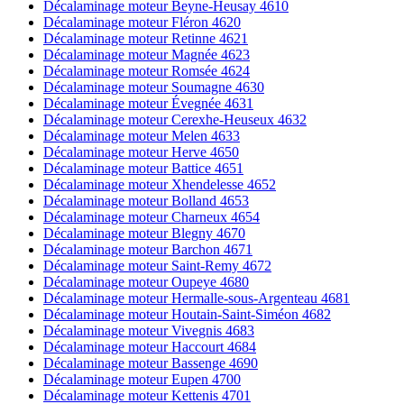
Décalaminage moteur Beyne-Heusay 4610
Décalaminage moteur Fléron 4620
Décalaminage moteur Retinne 4621
Décalaminage moteur Magnée 4623
Décalaminage moteur Romsée 4624
Décalaminage moteur Soumagne 4630
Décalaminage moteur Évegnée 4631
Décalaminage moteur Cerexhe-Heuseux 4632
Décalaminage moteur Melen 4633
Décalaminage moteur Herve 4650
Décalaminage moteur Battice 4651
Décalaminage moteur Xhendelesse 4652
Décalaminage moteur Bolland 4653
Décalaminage moteur Charneux 4654
Décalaminage moteur Blegny 4670
Décalaminage moteur Barchon 4671
Décalaminage moteur Saint-Remy 4672
Décalaminage moteur Oupeye 4680
Décalaminage moteur Hermalle-sous-Argenteau 4681
Décalaminage moteur Houtain-Saint-Siméon 4682
Décalaminage moteur Vivegnis 4683
Décalaminage moteur Haccourt 4684
Décalaminage moteur Bassenge 4690
Décalaminage moteur Eupen 4700
Décalaminage moteur Kettenis 4701