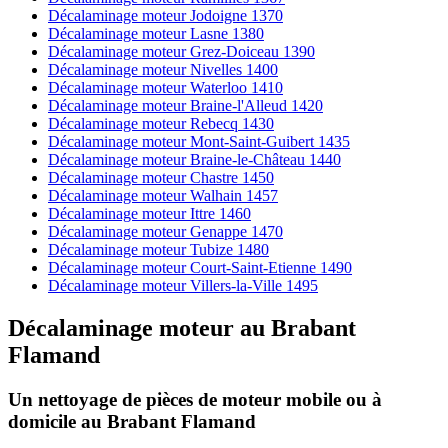
Décalaminage moteur Jodoigne 1370
Décalaminage moteur Lasne 1380
Décalaminage moteur Grez-Doiceau 1390
Décalaminage moteur Nivelles 1400
Décalaminage moteur Waterloo 1410
Décalaminage moteur Braine-l'Alleud 1420
Décalaminage moteur Rebecq 1430
Décalaminage moteur Mont-Saint-Guibert 1435
Décalaminage moteur Braine-le-Château 1440
Décalaminage moteur Chastre 1450
Décalaminage moteur Walhain 1457
Décalaminage moteur Ittre 1460
Décalaminage moteur Genappe 1470
Décalaminage moteur Tubize 1480
Décalaminage moteur Court-Saint-Etienne 1490
Décalaminage moteur Villers-la-Ville 1495
Décalaminage moteur
au
Brabant
Flamand
Un nettoyage de pièces de moteur
mobile
ou à
domicile
au Brabant Flamand