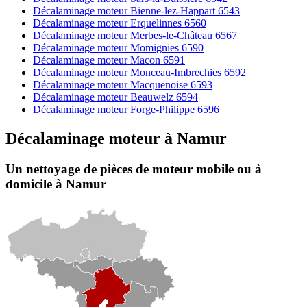
Décalaminage moteur Bienne-lez-Happart 6543
Décalaminage moteur Erquelinnes 6560
Décalaminage moteur Merbes-le-Château 6567
Décalaminage moteur Momignies 6590
Décalaminage moteur Macon 6591
Décalaminage moteur Monceau-Imbrechies 6592
Décalaminage moteur Macquenoise 6593
Décalaminage moteur Beauwelz 6594
Décalaminage moteur Forge-Philippe 6596
Décalaminage moteur
à
Namur
Un nettoyage de pièces de moteur
mobile
ou à
domicile
à Namur