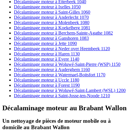
Décalaminage moteur à Etterbeek 1040
Décalaminage moteur à Ixelles 1050
Décalaminage moteur à Saint-Gilles 1060
Décalaminage moteur à Anderlecht 1070
Décalaminage moteur à Molenbeek 1080
Décalaminage moteur à Koekelberg 1081
Décalaminage moteur à Berchem-Sainte-Agathe 1082
Décalaminage moteur à Ganshoren 1083
Décalaminage moteur à Jette 1090
Décalaminage moteur à Neder over Heembeek 1120
Décalaminage moteur à Haren 1130
Décalaminage moteur à Evere 1140
Décalaminage moteur à Woluwé-Saint-Pierre (WSP) 1150
Décalaminage moteur à Auderghem 1160
Décalaminage moteur à Watermael-Boitsfort 1170
Décalaminage moteur à Uccle 1180
Décalaminage moteur à Forest 1190
Décalaminage moteur à Woluwé-Saint-Lambert (WSL) 1200
Décalaminage moteur à Saint-Josse-ten-Noode 1210
Décalaminage moteur
au
Brabant Wallon
Un nettoyage de pièces de moteur
mobile
ou à
domicile
au Brabant Wallon