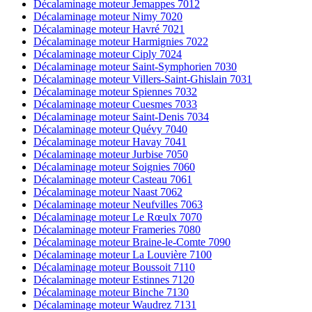
Décalaminage moteur Jemappes 7012
Décalaminage moteur Nimy 7020
Décalaminage moteur Havré 7021
Décalaminage moteur Harmignies 7022
Décalaminage moteur Ciply 7024
Décalaminage moteur Saint-Symphorien 7030
Décalaminage moteur Villers-Saint-Ghislain 7031
Décalaminage moteur Spiennes 7032
Décalaminage moteur Cuesmes 7033
Décalaminage moteur Saint-Denis 7034
Décalaminage moteur Quévy 7040
Décalaminage moteur Havay 7041
Décalaminage moteur Jurbise 7050
Décalaminage moteur Soignies 7060
Décalaminage moteur Casteau 7061
Décalaminage moteur Naast 7062
Décalaminage moteur Neufvilles 7063
Décalaminage moteur Le Rœulx 7070
Décalaminage moteur Frameries 7080
Décalaminage moteur Braine-le-Comte 7090
Décalaminage moteur La Louvière 7100
Décalaminage moteur Boussoit 7110
Décalaminage moteur Estinnes 7120
Décalaminage moteur Binche 7130
Décalaminage moteur Waudrez 7131