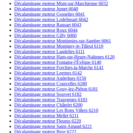
Décalaminage moteur Mont-sur-Marchienne 6032
Décalaminage moteur Jumet 6040
Décalaminage moteur Gosselies 6041
Décalaminage moteur Lodelinsart 6042
Décalaminage moteur Ransart 6043
Décalaminage moteur Roux 6044
Décalaminage moteur Gilly 6060
Décalaminage moteur Montignies-sur-Sambre 6061
Décalaminage moteur Montigny-le-Tilleul 6110
Décalaminage moteur Landelies 6111
Décalaminage moteur Ham-sur-Heure-Nalinnes 6120
Décalaminage moteur Fontaine-l'Évêque 6140
Décalaminage moteur Forchies-la-Marche 6141
Décalaminage moteur Leernes 6142
Décalaminage moteur Anderlues 6150
Décalaminage moteur Courcelles 6180
Décalaminage moteur Gouy-lez-Piéton 6181
Décalaminage moteur Souvret 6182
Décalaminage moteur Trazegnies 6183
Décalaminage moteur Châtelet 6200
Décalaminage moteur Les Bons Villers 6210
Décalaminage moteur Mellet 6211
Décalaminage moteur Fleurus 6220
Décalaminage moteur Saint-Amand 6221
Décalaminage moteur Brye 6222