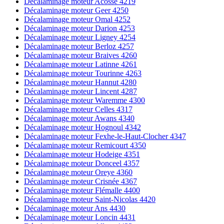
Décalaminage moteur Acosse 4219
Décalaminage moteur Geer 4250
Décalaminage moteur Omal 4252
Décalaminage moteur Darion 4253
Décalaminage moteur Ligney 4254
Décalaminage moteur Berloz 4257
Décalaminage moteur Braives 4260
Décalaminage moteur Latinne 4261
Décalaminage moteur Tourinne 4263
Décalaminage moteur Hannut 4280
Décalaminage moteur Lincent 4287
Décalaminage moteur Waremme 4300
Décalaminage moteur Celles 4317
Décalaminage moteur Awans 4340
Décalaminage moteur Hognoul 4342
Décalaminage moteur Fexhe-le-Haut-Clocher 4347
Décalaminage moteur Remicourt 4350
Décalaminage moteur Hodeige 4351
Décalaminage moteur Donceel 4357
Décalaminage moteur Oreye 4360
Décalaminage moteur Crisnée 4367
Décalaminage moteur Flémalle 4400
Décalaminage moteur Saint-Nicolas 4420
Décalaminage moteur Ans 4430
Décalaminage moteur Loncin 4431