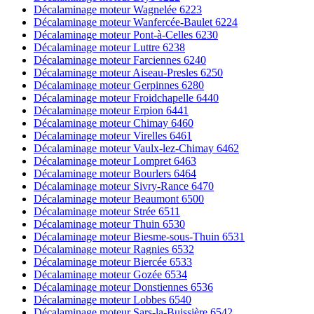
Décalaminage moteur Wagnelée 6223
Décalaminage moteur Wanfercée-Baulet 6224
Décalaminage moteur Pont-à-Celles 6230
Décalaminage moteur Luttre 6238
Décalaminage moteur Farciennes 6240
Décalaminage moteur Aiseau-Presles 6250
Décalaminage moteur Gerpinnes 6280
Décalaminage moteur Froidchapelle 6440
Décalaminage moteur Erpion 6441
Décalaminage moteur Chimay 6460
Décalaminage moteur Virelles 6461
Décalaminage moteur Vaulx-lez-Chimay 6462
Décalaminage moteur Lompret 6463
Décalaminage moteur Bourlers 6464
Décalaminage moteur Sivry-Rance 6470
Décalaminage moteur Beaumont 6500
Décalaminage moteur Strée 6511
Décalaminage moteur Thuin 6530
Décalaminage moteur Biesme-sous-Thuin 6531
Décalaminage moteur Ragnies 6532
Décalaminage moteur Biercée 6533
Décalaminage moteur Gozée 6534
Décalaminage moteur Donstiennes 6536
Décalaminage moteur Lobbes 6540
Décalaminage moteur Sars-la-Buissière 6542