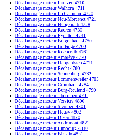
Décalaminage moteur Lontzen 4710
Décalaminage moteur Walhorn 4711
Décalaminage moteur La Calamine 4720
Décalaminage moteur Neu-Moresnet 4721
Décalaminage moteur Hergenrath 4728
Décalaminage moteur Raeren 4730
Décalaminage moteur Eynatten 4731
Décalaminage moteur Butgenbach 4750
Décalaminage moteur Bullange 4760
Décalaminage moteur Rocherath 4761
Décalaminage moteur Amblève 4770
Décalaminage moteur Heppenbach 4771
Décalaminage moteur Recht 4780
Décalaminage moteur Schoenberg 4782
Décalaminage moteur Lommersweiler 4783
Décalaminage moteur Crombach 4784
Décalaminage moteur Burg-Reuland 4790
Décalaminage moteur Thommen 4791
Décalaminage moteur Verviers 4800
Décalaminage moteur Stembert 4801
Décalaminage moteur Heusy 4802
Décalaminage moteur Dison 4820
Décalaminage moteur Andrimont 4821
Décalaminage moteur Limbourg 4830
Décalaminage moteur Bilstain 4831