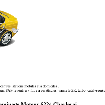
centres, stations mobiles et à domiciles .
, FAP(regénérer), filtre à paraticules, vanne EGR, turbo, catalyseur(pot
aminage Moteur 6224 Charleroi