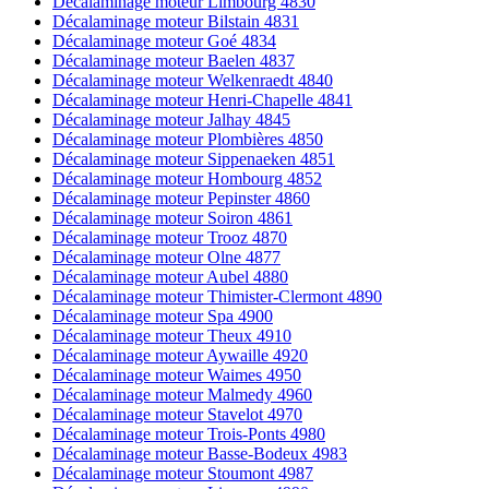
Décalaminage moteur Limbourg 4830
Décalaminage moteur Bilstain 4831
Décalaminage moteur Goé 4834
Décalaminage moteur Baelen 4837
Décalaminage moteur Welkenraedt 4840
Décalaminage moteur Henri-Chapelle 4841
Décalaminage moteur Jalhay 4845
Décalaminage moteur Plombières 4850
Décalaminage moteur Sippenaeken 4851
Décalaminage moteur Hombourg 4852
Décalaminage moteur Pepinster 4860
Décalaminage moteur Soiron 4861
Décalaminage moteur Trooz 4870
Décalaminage moteur Olne 4877
Décalaminage moteur Aubel 4880
Décalaminage moteur Thimister-Clermont 4890
Décalaminage moteur Spa 4900
Décalaminage moteur Theux 4910
Décalaminage moteur Aywaille 4920
Décalaminage moteur Waimes 4950
Décalaminage moteur Malmedy 4960
Décalaminage moteur Stavelot 4970
Décalaminage moteur Trois-Ponts 4980
Décalaminage moteur Basse-Bodeux 4983
Décalaminage moteur Stoumont 4987