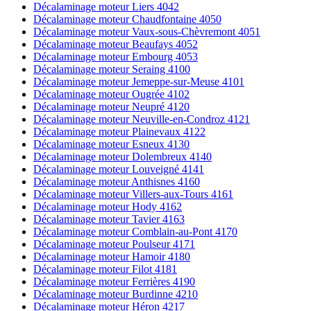
Décalaminage moteur Liers 4042
Décalaminage moteur Chaudfontaine 4050
Décalaminage moteur Vaux-sous-Chèvremont 4051
Décalaminage moteur Beaufays 4052
Décalaminage moteur Embourg 4053
Décalaminage moteur Seraing 4100
Décalaminage moteur Jemeppe-sur-Meuse 4101
Décalaminage moteur Ougrée 4102
Décalaminage moteur Neupré 4120
Décalaminage moteur Neuville-en-Condroz 4121
Décalaminage moteur Plainevaux 4122
Décalaminage moteur Esneux 4130
Décalaminage moteur Dolembreux 4140
Décalaminage moteur Louveigné 4141
Décalaminage moteur Anthisnes 4160
Décalaminage moteur Villers-aux-Tours 4161
Décalaminage moteur Hody 4162
Décalaminage moteur Tavier 4163
Décalaminage moteur Comblain-au-Pont 4170
Décalaminage moteur Poulseur 4171
Décalaminage moteur Hamoir 4180
Décalaminage moteur Filot 4181
Décalaminage moteur Ferrières 4190
Décalaminage moteur Burdinne 4210
Décalaminage moteur Héron 4217