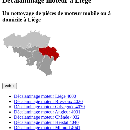
Décalaminage moteur
à
Liège
Un nettoyage de pièces de moteur
mobile
ou à
domicile
à Liège
Voir +
Décalaminage moteur Liège 4000
Décalaminage moteur Bressoux 4020
Décalaminage moteur Grivegnée 4030
Décalaminage moteur Angleur 4031
Décalaminage moteur Chênée 4032
Décalaminage moteur Herstal 4040
Décalaminage moteur Milmort 4041