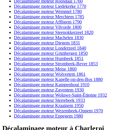
Décalaminage moteur Roosdaal 1760
Décalaminage moteur Liedekerke 1770
Décalaminage moteur Wemmel 1780
Décalaminage moteur Merchtem 1785
Décalaminage moteur Affligem 1790
Décalaminage moteur Vilvorde 1800
Décalaminage moteur Steenokkerzeel 1820
Décalaminage moteur Machelen 1830
Décalaminage moteur Diegem 1831
Décalaminage moteur Londerzeel 1840
Décalaminage moteur Grimbergen 1850
Décalaminage moteur Humbeek 1851
Décalaminage moteur Strombeek-Bever 1853
Décalaminage moteur Meise 1860
Décalaminage moteur Wolvertem 1861
Décalaminage moteur Kapelle-op-den-Bos 1880
Décalaminage moteur Kampenhout 1910
Décalaminage moteur Zaventem 1930
Décalaminage moteur Woluwe-Saint-Étienne 1932
Décalaminage moteur Sterrebeek 1933
Décalaminage moteur Kraainem 1950
Décalaminage moteur Wezembeek-Oppem 1970
Décalaminage moteur Eppegem 1980
Décalaminage moteur
à
Charleroi