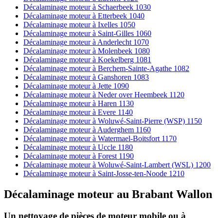
Décalaminage moteur à Schaerbeek 1030
Décalaminage moteur à Etterbeek 1040
Décalaminage moteur à Ixelles 1050
Décalaminage moteur à Saint-Gilles 1060
Décalaminage moteur à Anderlecht 1070
Décalaminage moteur à Molenbeek 1080
Décalaminage moteur à Koekelberg 1081
Décalaminage moteur à Berchem-Sainte-Agathe 1082
Décalaminage moteur à Ganshoren 1083
Décalaminage moteur à Jette 1090
Décalaminage moteur à Neder over Heembeek 1120
Décalaminage moteur à Haren 1130
Décalaminage moteur à Evere 1140
Décalaminage moteur à Woluwé-Saint-Pierre (WSP) 1150
Décalaminage moteur à Auderghem 1160
Décalaminage moteur à Watermael-Boitsfort 1170
Décalaminage moteur à Uccle 1180
Décalaminage moteur à Forest 1190
Décalaminage moteur à Woluwé-Saint-Lambert (WSL) 1200
Décalaminage moteur à Saint-Josse-ten-Noode 1210
Décalaminage moteur
au
Brabant Wallon
Un nettoyage de pièces de moteur
mobile
ou à