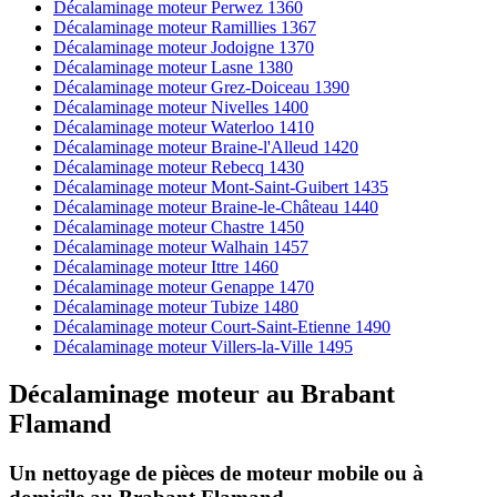
Décalaminage moteur Perwez 1360
Décalaminage moteur Ramillies 1367
Décalaminage moteur Jodoigne 1370
Décalaminage moteur Lasne 1380
Décalaminage moteur Grez-Doiceau 1390
Décalaminage moteur Nivelles 1400
Décalaminage moteur Waterloo 1410
Décalaminage moteur Braine-l'Alleud 1420
Décalaminage moteur Rebecq 1430
Décalaminage moteur Mont-Saint-Guibert 1435
Décalaminage moteur Braine-le-Château 1440
Décalaminage moteur Chastre 1450
Décalaminage moteur Walhain 1457
Décalaminage moteur Ittre 1460
Décalaminage moteur Genappe 1470
Décalaminage moteur Tubize 1480
Décalaminage moteur Court-Saint-Etienne 1490
Décalaminage moteur Villers-la-Ville 1495
Décalaminage moteur
au
Brabant
Flamand
Un nettoyage de pièces de moteur
mobile
ou à