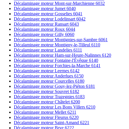
Décalaminage moteur Mont-sur-Marchienne 6032
Décalaminage moteur Jumet 6040
Décalaminage moteur Gosselies 6041
Décalaminage moteur Lodelinsart 6042
Décalaminage moteur Ransart 6043
Décalaminage moteur Roux 6044
Décalaminage moteur Gilly 6060
Décalaminage moteur Montignies-sur-Sambre 6061
Décalaminage moteur Montigny-le-Tilleul 6110
Décalaminage moteur Landelies 6111
Décalaminage moteur Ham-sur-Heure-Nalinnes 6120
Décalaminage moteur Fontaine-l'Évêque 6140
Décalaminage moteur Forchies-la-Marche 6141
Décalaminage moteur Leernes 6142
Décalaminage moteur Anderlues 6150
Décalaminage moteur Courcelles 6180
Décalaminage moteur Gouy-lez-Piéton 6181
Décalaminage moteur Souvret 6182
Décalaminage moteur Trazegnies 6183
Décalaminage moteur Châtelet 6200
Décalaminage moteur Les Bons Villers 6210
Décalaminage moteur Mellet 6211
Décalaminage moteur Fleurus 6220
Décalaminage moteur Saint-Amand 6221
Décalaminage moteur Brye 6222