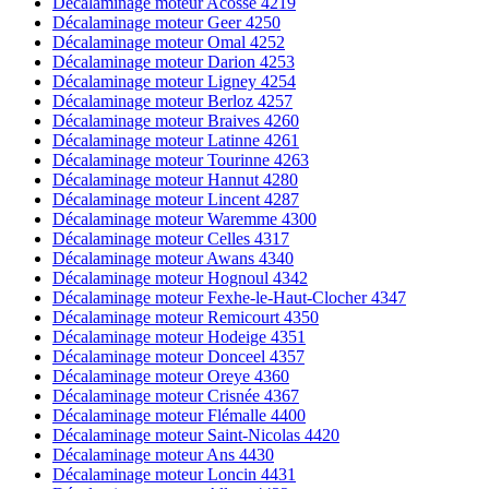
Décalaminage moteur Acosse 4219
Décalaminage moteur Geer 4250
Décalaminage moteur Omal 4252
Décalaminage moteur Darion 4253
Décalaminage moteur Ligney 4254
Décalaminage moteur Berloz 4257
Décalaminage moteur Braives 4260
Décalaminage moteur Latinne 4261
Décalaminage moteur Tourinne 4263
Décalaminage moteur Hannut 4280
Décalaminage moteur Lincent 4287
Décalaminage moteur Waremme 4300
Décalaminage moteur Celles 4317
Décalaminage moteur Awans 4340
Décalaminage moteur Hognoul 4342
Décalaminage moteur Fexhe-le-Haut-Clocher 4347
Décalaminage moteur Remicourt 4350
Décalaminage moteur Hodeige 4351
Décalaminage moteur Donceel 4357
Décalaminage moteur Oreye 4360
Décalaminage moteur Crisnée 4367
Décalaminage moteur Flémalle 4400
Décalaminage moteur Saint-Nicolas 4420
Décalaminage moteur Ans 4430
Décalaminage moteur Loncin 4431