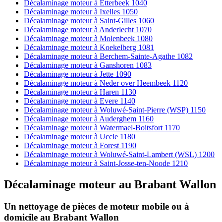
Décalaminage moteur à Etterbeek 1040
Décalaminage moteur à Ixelles 1050
Décalaminage moteur à Saint-Gilles 1060
Décalaminage moteur à Anderlecht 1070
Décalaminage moteur à Molenbeek 1080
Décalaminage moteur à Koekelberg 1081
Décalaminage moteur à Berchem-Sainte-Agathe 1082
Décalaminage moteur à Ganshoren 1083
Décalaminage moteur à Jette 1090
Décalaminage moteur à Neder over Heembeek 1120
Décalaminage moteur à Haren 1130
Décalaminage moteur à Evere 1140
Décalaminage moteur à Woluwé-Saint-Pierre (WSP) 1150
Décalaminage moteur à Auderghem 1160
Décalaminage moteur à Watermael-Boitsfort 1170
Décalaminage moteur à Uccle 1180
Décalaminage moteur à Forest 1190
Décalaminage moteur à Woluwé-Saint-Lambert (WSL) 1200
Décalaminage moteur à Saint-Josse-ten-Noode 1210
Décalaminage moteur
au
Brabant Wallon
Un nettoyage de pièces de moteur
mobile
ou à
domicile
au Brabant Wallon