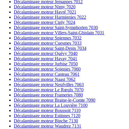
Décalaminage moteur Jemappes 7012
Décalaminage moteur Nimy 7020
Décalaminage moteur Havré 7021
Décalaminage moteur Harmignies 7022
Décalaminage moteur Ciply 7024
Décalaminage moteur Saint-Symphorien 7030
Décalaminage moteur Villers-Saint-Ghislain 7031
Décalaminage moteur Spiennes 7032
Décalaminage moteur Cuesmes 7033
Décalaminage moteur Saint-Denis 7034
Décalaminage moteur Quévy 7040
Décalaminage moteur Havay 7041
Décalaminage moteur Jurbise 7050
Décalaminage moteur Soignies 7060
Décalaminage moteur Casteau 7061
Décalaminage moteur Naast 7062
Décalaminage moteur Neufvilles 7063
Décalaminage moteur Le Rœulx 7070
Décalaminage moteur Frameries 7080
Décalaminage moteur Braine-le-Comte 7090
Décalaminage moteur La Louvière 7100
Décalaminage moteur Boussoit 7110
Décalaminage moteur Estinnes 7120
Décalaminage moteur Binche 7130
Décalaminage moteur Waudrez 7131