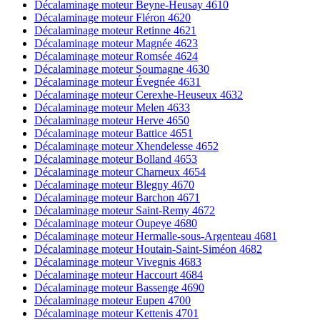
Décalaminage moteur Beyne-Heusay 4610
Décalaminage moteur Fléron 4620
Décalaminage moteur Retinne 4621
Décalaminage moteur Magnée 4623
Décalaminage moteur Romsée 4624
Décalaminage moteur Soumagne 4630
Décalaminage moteur Évegnée 4631
Décalaminage moteur Cerexhe-Heuseux 4632
Décalaminage moteur Melen 4633
Décalaminage moteur Herve 4650
Décalaminage moteur Battice 4651
Décalaminage moteur Xhendelesse 4652
Décalaminage moteur Bolland 4653
Décalaminage moteur Charneux 4654
Décalaminage moteur Blegny 4670
Décalaminage moteur Barchon 4671
Décalaminage moteur Saint-Remy 4672
Décalaminage moteur Oupeye 4680
Décalaminage moteur Hermalle-sous-Argenteau 4681
Décalaminage moteur Houtain-Saint-Siméon 4682
Décalaminage moteur Vivegnis 4683
Décalaminage moteur Haccourt 4684
Décalaminage moteur Bassenge 4690
Décalaminage moteur Eupen 4700
Décalaminage moteur Kettenis 4701