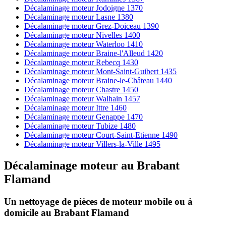
Décalaminage moteur Jodoigne 1370
Décalaminage moteur Lasne 1380
Décalaminage moteur Grez-Doiceau 1390
Décalaminage moteur Nivelles 1400
Décalaminage moteur Waterloo 1410
Décalaminage moteur Braine-l'Alleud 1420
Décalaminage moteur Rebecq 1430
Décalaminage moteur Mont-Saint-Guibert 1435
Décalaminage moteur Braine-le-Château 1440
Décalaminage moteur Chastre 1450
Décalaminage moteur Walhain 1457
Décalaminage moteur Ittre 1460
Décalaminage moteur Genappe 1470
Décalaminage moteur Tubize 1480
Décalaminage moteur Court-Saint-Etienne 1490
Décalaminage moteur Villers-la-Ville 1495
Décalaminage moteur
au
Brabant
Flamand
Un nettoyage de pièces de moteur
mobile
ou à
domicile
au Brabant Flamand