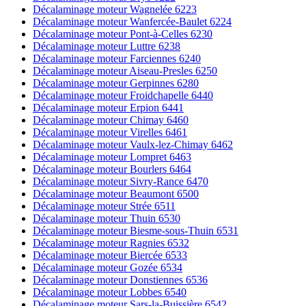
Décalaminage moteur Wagnelée 6223
Décalaminage moteur Wanfercée-Baulet 6224
Décalaminage moteur Pont-à-Celles 6230
Décalaminage moteur Luttre 6238
Décalaminage moteur Farciennes 6240
Décalaminage moteur Aiseau-Presles 6250
Décalaminage moteur Gerpinnes 6280
Décalaminage moteur Froidchapelle 6440
Décalaminage moteur Erpion 6441
Décalaminage moteur Chimay 6460
Décalaminage moteur Virelles 6461
Décalaminage moteur Vaulx-lez-Chimay 6462
Décalaminage moteur Lompret 6463
Décalaminage moteur Bourlers 6464
Décalaminage moteur Sivry-Rance 6470
Décalaminage moteur Beaumont 6500
Décalaminage moteur Strée 6511
Décalaminage moteur Thuin 6530
Décalaminage moteur Biesme-sous-Thuin 6531
Décalaminage moteur Ragnies 6532
Décalaminage moteur Biercée 6533
Décalaminage moteur Gozée 6534
Décalaminage moteur Donstiennes 6536
Décalaminage moteur Lobbes 6540
Décalaminage moteur Sars-la-Buissière 6542