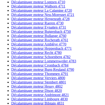
Décalaminage moteur Lontzen 4710
Décalaminage moteur Walhorn 4711
Décalaminage moteur La Calamine 4720
Décalaminage moteur Neu-Moresnet 4721
Décalaminage moteur Hergenrath 4728
Décalaminage moteur Raeren 4730
Décalaminage moteur Eynatten 4731
Décalaminage moteur Butgenbach 4750
Décalaminage moteur Bullange 4760
Décalaminage moteur Rocherath 4761
Décalaminage moteur Amblève 4770
Décalaminage moteur Heppenbach 4771
Décalaminage moteur Recht 4780
Décalaminage moteur Schoenberg 4782
Décalaminage moteur Lommersweiler 4783
Décalaminage moteur Crombach 4784
Décalaminage moteur Burg-Reuland 4790
Décalaminage moteur Thommen 4791
Décalaminage moteur Verviers 4800
Décalaminage moteur Stembert 4801
Décalaminage moteur Heusy 4802
Décalaminage moteur Dison 4820
Décalaminage moteur Andrimont 4821
Décalaminage moteur Limbourg 4830
Décalaminage moteur Bilstain 4831