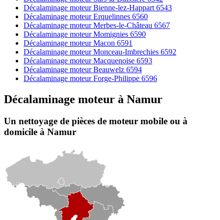
Décalaminage moteur Bienne-lez-Happart 6543
Décalaminage moteur Erquelinnes 6560
Décalaminage moteur Merbes-le-Château 6567
Décalaminage moteur Momignies 6590
Décalaminage moteur Macon 6591
Décalaminage moteur Monceau-Imbrechies 6592
Décalaminage moteur Macquenoise 6593
Décalaminage moteur Beauwelz 6594
Décalaminage moteur Forge-Philippe 6596
Décalaminage moteur
à
Namur
Un nettoyage de pièces de moteur
mobile
ou à
domicile
à Namur