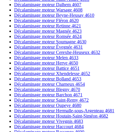
Décalaminage moteur Dalhem 4607
Décalaminage moteur Warsage 4608
Décalaminage moteur Beyne-Heusay 4610
Décalaminage moteur Fléron 4620
Décalaminage moteur Retinne 4621
Décalaminage moteur Magnée 4623
Décalaminage moteur Romsée 4624
Décalaminage moteur Soumagne 4630
Décalaminage moteur Évegnée 4631
Décalaminage moteur Cerexhe-Heuseux 4632
Décalaminage moteur Melen 4633
Décalaminage moteur Herve 4650
Décalaminage moteur Battice 4651
Décalaminage moteur Xhendelesse 4652
Décalaminage moteur Bolland 4653
Décalaminage moteur Charneux 4654
Décalaminage moteur Blegny 4670
Décalaminage moteur Barchon 4671
Décalaminage moteur Saint-Remy 4672
Décalaminage moteur Oupeye 4680
Décalaminage moteur Hermalle-sous-Argenteau 4681
Décalaminage moteur Houtain-Saint-Siméon 4682
Décalaminage moteur Vivegnis 4683
Décalaminage moteur Haccourt 4684
Décalaminage moteur Bassenge 4690