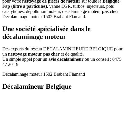
pour votre
nettoyage de pièces de moteur
sur toute la
Belgique
.
Fap (filtre à particules)
, vanne EGR, turbos, injecteurs, pots
catalytiques, dépollution moteur, décalaminage moteur
pas cher
Decalaminage moteur 1502 Brabant Flamand
.
Une
société
spécialisée dans le
décalaminage moteur
Des experts du réseau DECALAMIN'HEURE BELGIQUE pour
un
nettoyage moteur pas cher
et de qualité.
Un simple appel pour un
avis décalamineur
ou un conseil :
0475
47 20 19
Decalaminage moteur 1502 Brabant Flamand
Décalamineur Belgique