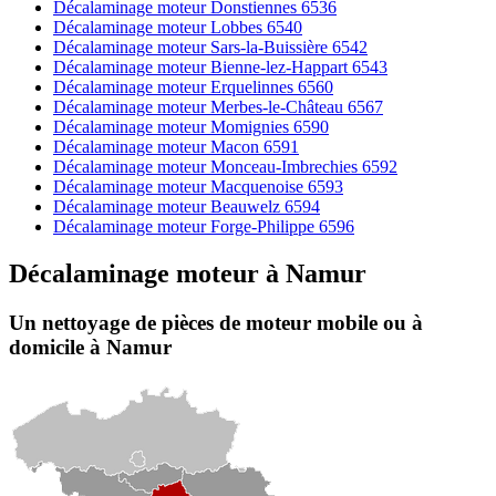
Décalaminage moteur Donstiennes 6536
Décalaminage moteur Lobbes 6540
Décalaminage moteur Sars-la-Buissière 6542
Décalaminage moteur Bienne-lez-Happart 6543
Décalaminage moteur Erquelinnes 6560
Décalaminage moteur Merbes-le-Château 6567
Décalaminage moteur Momignies 6590
Décalaminage moteur Macon 6591
Décalaminage moteur Monceau-Imbrechies 6592
Décalaminage moteur Macquenoise 6593
Décalaminage moteur Beauwelz 6594
Décalaminage moteur Forge-Philippe 6596
Décalaminage moteur
à
Namur
Un nettoyage de pièces de moteur
mobile
ou à
domicile
à Namur